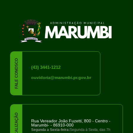
rodapé
FALE CONOSCO
(43) 3441-1212
ouvidoria@marumbi.pr.gov.br
LOCALIZAÇÃO
Rua Vereador João Fuzetti, 800 - Centro -
Marumbi- - 86910-000
Segunda a Sexta-feira:
Segunda à Sexta, das 7h